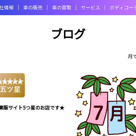
社情報
⾞の販売
⾞の買取
サービス
ボディコー
ブログ
月
業販サイト5つ星のお店です★