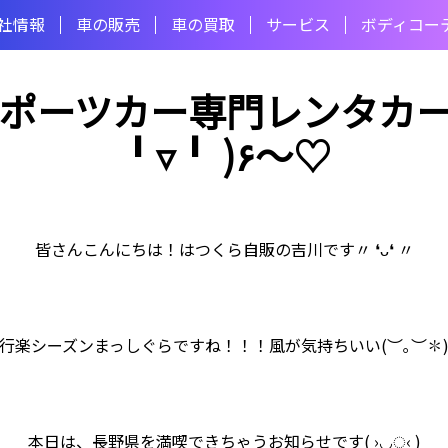
社情報
⾞の販売
⾞の買取
サービス
ボディコー
ポーツカー専門レンタカーの
╹▿╹ )۶〜♡
皆さんこんにちは！はつくら自販の吉川です〃 ❛ᴗ❛ 〃
行楽シーズンまっしぐらですね！！！風が気持ちいい(︶｡︶✽
本日は、長野県を満喫できちゃうお知らせです( ›◡ु‹ )